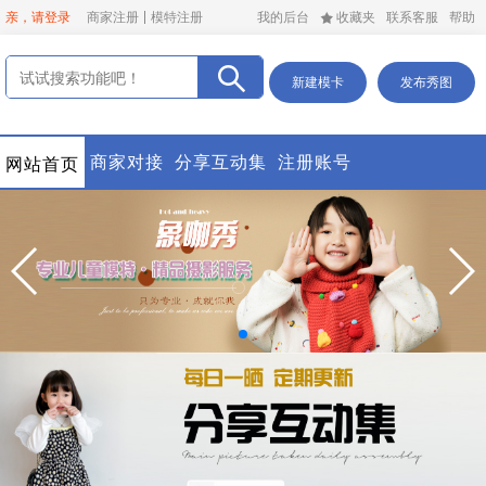
亲，请登录
商家注册
模特注册
我的后台
收藏夹
联系客服
帮助
新建模卡
发布秀图
商家对接
分享互动集
注册账号
网站首页