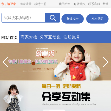
亲，请登录
商家注册
模特注册
我的后台
收藏夹
联系客服
帮助
新建模卡
发布秀图
商家对接
分享互动集
注册账号
网站首页