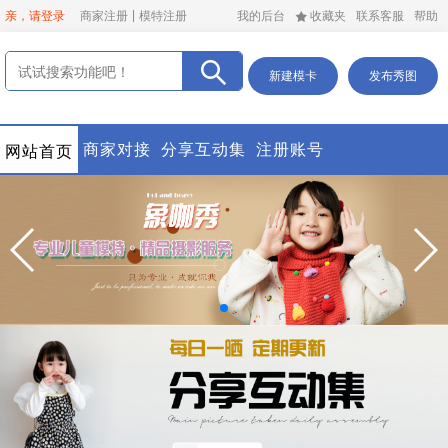
亲，请登录
商家注册
模特注册
我的后台
收藏夹
联系客服
帮助
新建模卡
发布秀图
商家对接
分享互动集
注册账号
网站首页