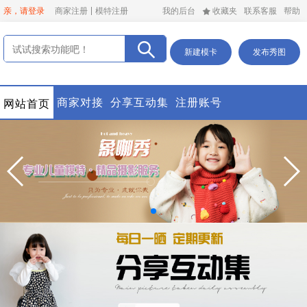
亲，请登录
商家注册
模特注册
我的后台
收藏夹
联系客服
帮助
新建模卡
发布秀图
商家对接
分享互动集
注册账号
网站首页