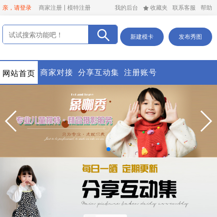
亲，请登录
商家注册
模特注册
我的后台
收藏夹
联系客服
帮助
新建模卡
发布秀图
商家对接
分享互动集
注册账号
网站首页