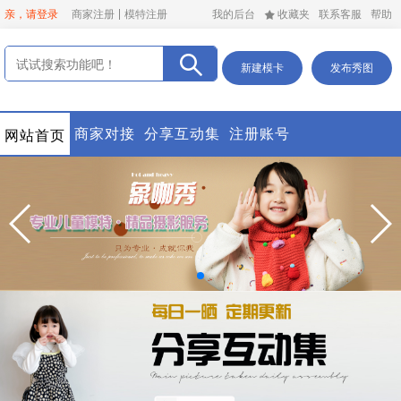
亲，请登录
商家注册
模特注册
我的后台
收藏夹
联系客服
帮助
新建模卡
发布秀图
商家对接
分享互动集
注册账号
网站首页