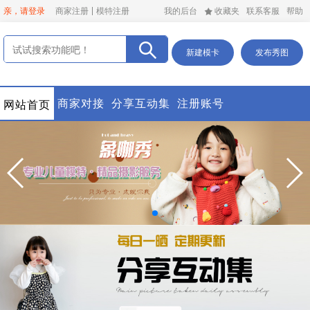
亲，请登录
商家注册
模特注册
我的后台
收藏夹
联系客服
帮助
新建模卡
发布秀图
商家对接
分享互动集
注册账号
网站首页