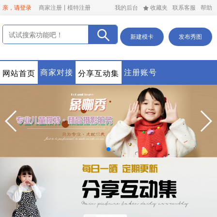
亲，请登录
商家注册
模特注册
我的后台
收藏夹
联系客服
帮助
新建模卡
发布秀图
商家对接
注册账号
网站首页
分享互动集