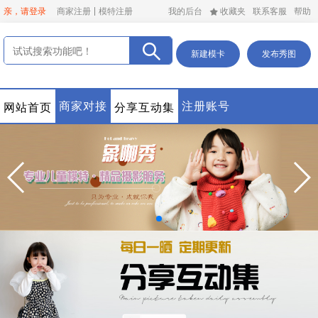
亲，请登录
商家注册
模特注册
我的后台
收藏夹
联系客服
帮助
新建模卡
发布秀图
商家对接
注册账号
网站首页
分享互动集