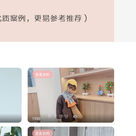
查看资料
1590
查看资料