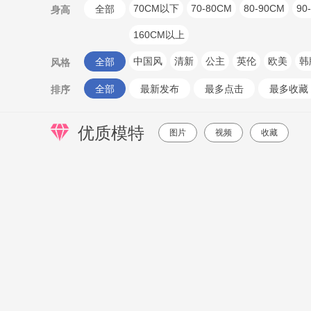
全部
身高
70CM以下
70-80CM
80-90CM
90
160CM以上
全部
风格
中国风
清新
公主
英伦
欧美
韩
全部
最新发布
最多点击
最多收藏
排序
优质模特
图片
视频
收藏