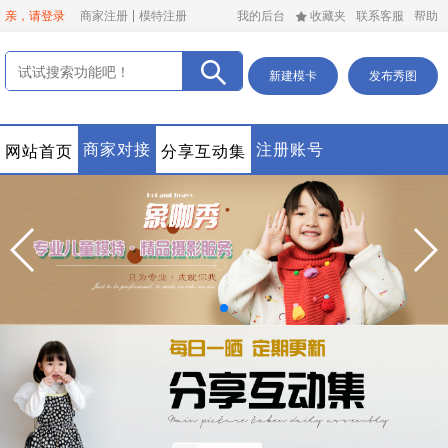
亲，请登录
商家注册
模特注册
我的后台
收藏夹
联系客服
帮助
新建模卡
发布秀图
商家对接
注册账号
网站首页
分享互动集