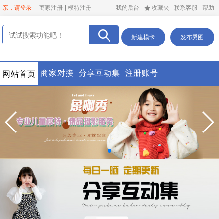
亲，请登录
商家注册
模特注册
我的后台
收藏夹
联系客服
帮助
新建模卡
发布秀图
商家对接
分享互动集
注册账号
网站首页