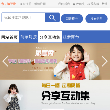
亲，请登录
商家注册
模特注册
我的后台
收藏夹
联系客服
帮助
新建模卡
发布秀图
商家对接
注册账号
网站首页
分享互动集