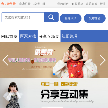
亲，请登录
商家注册
模特注册
我的后台
收藏夹
联系客服
帮助
新建模卡
发布秀图
商家对接
注册账号
网站首页
分享互动集