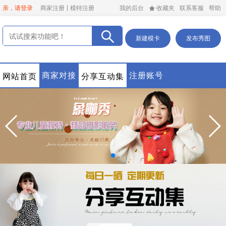
亲，请登录
商家注册
模特注册
我的后台
收藏夹
联系客服
帮助
新建模卡
发布秀图
商家对接
注册账号
网站首页
分享互动集