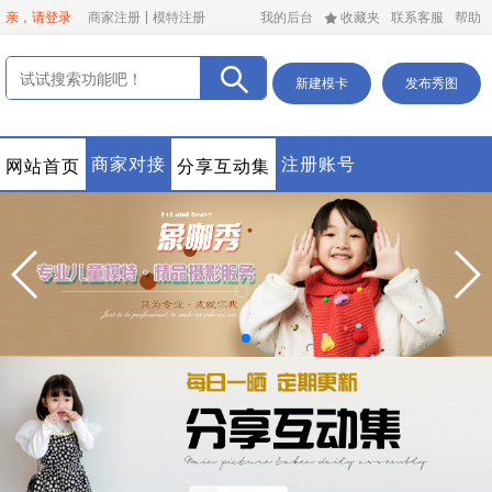
亲，请登录
商家注册
模特注册
我的后台
收藏夹
联系客服
帮助
新建模卡
发布秀图
商家对接
注册账号
网站首页
分享互动集