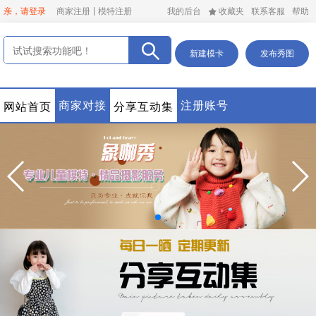
亲，请登录
商家注册
模特注册
我的后台
收藏夹
联系客服
帮助
新建模卡
发布秀图
商家对接
注册账号
网站首页
分享互动集