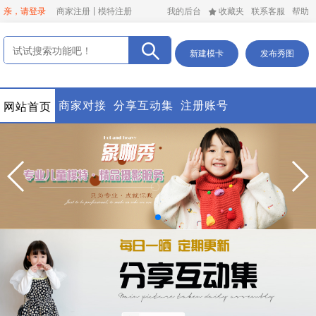
亲，请登录
商家注册
模特注册
我的后台
收藏夹
联系客服
帮助
新建模卡
发布秀图
商家对接
分享互动集
注册账号
网站首页