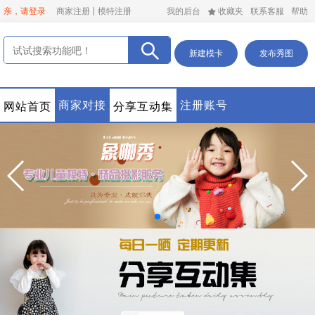
亲，请登录
商家注册
模特注册
我的后台
收藏夹
联系客服
帮助
新建模卡
发布秀图
商家对接
注册账号
网站首页
分享互动集