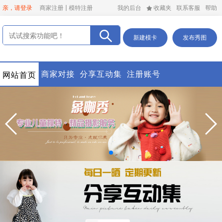
亲，请登录
商家注册
模特注册
我的后台
收藏夹
联系客服
帮助
新建模卡
发布秀图
商家对接
分享互动集
注册账号
网站首页