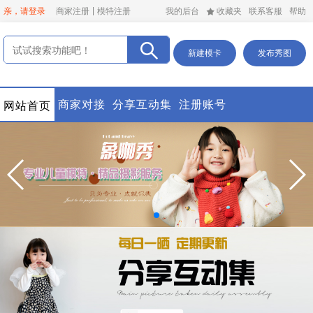
亲，请登录
商家注册
模特注册
我的后台
收藏夹
联系客服
帮助
新建模卡
发布秀图
商家对接
分享互动集
注册账号
网站首页