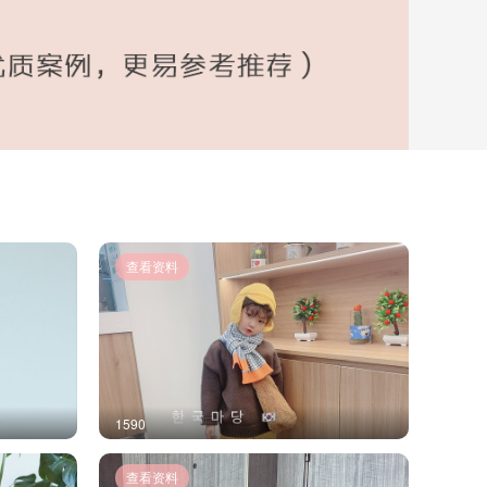
查看资料
1590
查看资料