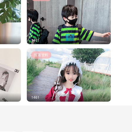
1401
查看资料
1461