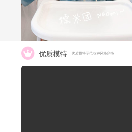
优质模特
优质模特示范各种风格穿搭