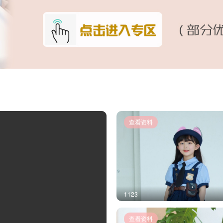
查看资料
1123
查看资料