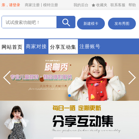
亲，请登录
商家注册
模特注册
我的后台
收藏夹
联系客服
帮助
新建模卡
发布秀图
商家对接
注册账号
网站首页
分享互动集