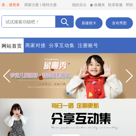
亲，请登录
商家注册
模特注册
我的后台
收藏夹
联系客服
帮助
新建模卡
发布秀图
商家对接
分享互动集
注册账号
网站首页