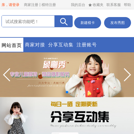
亲，请登录
商家注册
模特注册
我的后台
收藏夹
联系客服
帮助
新建模卡
发布秀图
商家对接
分享互动集
注册账号
网站首页