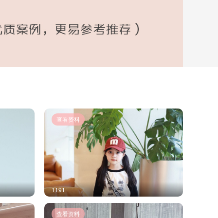
查看资料
1191
查看资料