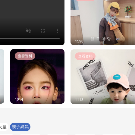
1590
查看资料
查看资料
1014
1113
女童
亲子妈妈