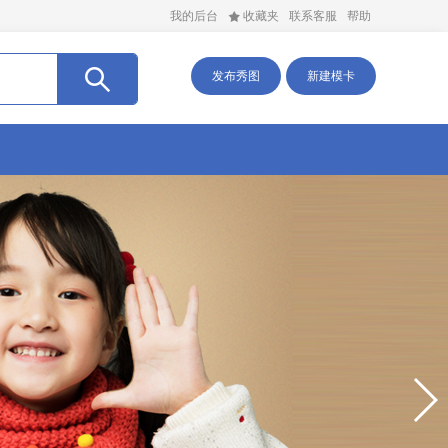
我的后台
收藏夹
联系客服
帮助
发布秀图
新建模卡