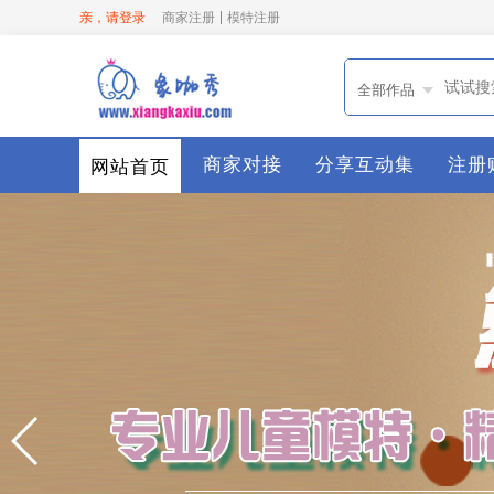
亲，请登录
商家注册
模特注册
全部作品
商家对接
分享互动集
注册
网站首页