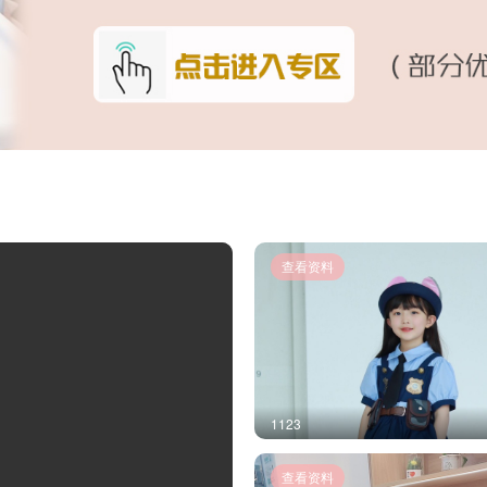
查看资料
1123
查看资料