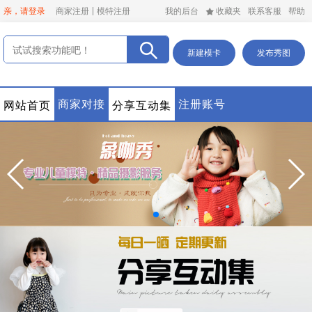
亲，请登录
商家注册
模特注册
我的后台
收藏夹
联系客服
帮助
新建模卡
发布秀图
商家对接
注册账号
网站首页
分享互动集