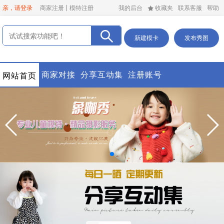
亲，请登录
商家注册
模特注册
我的后台
收藏夹
联系客服
帮助
新建模卡
发布秀图
商家对接
分享互动集
注册账号
网站首页