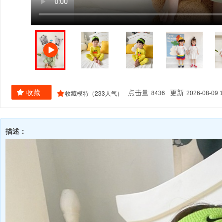
To view this video please enable JavaScript, and consider upgrading t
supports HTML5 video
8436
收藏
233
点击量
更新
2026-08-09 
收藏模特（
人气）
描述：