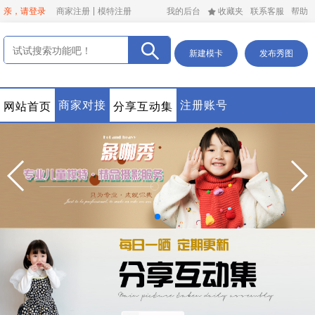
亲，请登录
商家注册
模特注册
我的后台
收藏夹
联系客服
帮助
新建模卡
发布秀图
商家对接
注册账号
网站首页
分享互动集