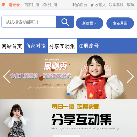
亲，请登录
商家注册
模特注册
我的后台
收藏夹
联系客服
帮助
新建模卡
发布秀图
商家对接
注册账号
网站首页
分享互动集