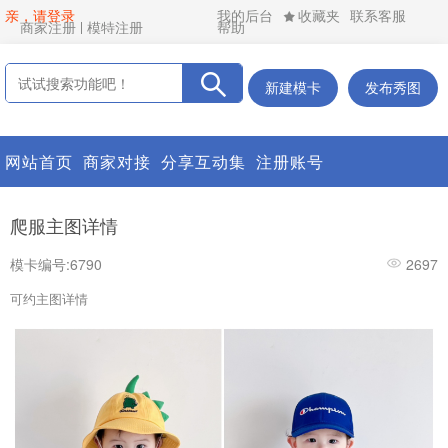
亲，请登录
我的后台
收藏夹
联系客服
商家注册
模特注册
帮助
新建模卡
发布秀图
网站首页
商家对接
分享互动集
注册账号
爬服主图详情
模卡编号:6790
2697
可约主图详情