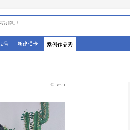
账号
新建模卡
案例作品秀
3290