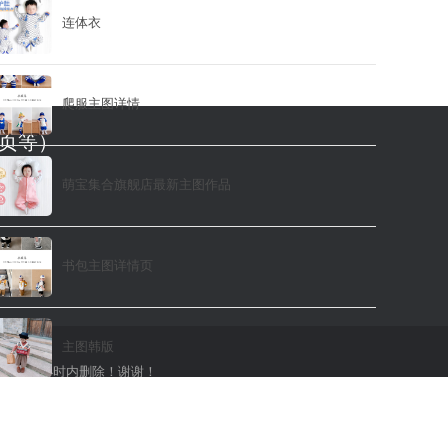
连体衣
爬服主图详情
页等）
萌宝集合旗舰店最新主图作品
书包主图详情页
主图韩版
们将在24小时内删除！谢谢！
主图