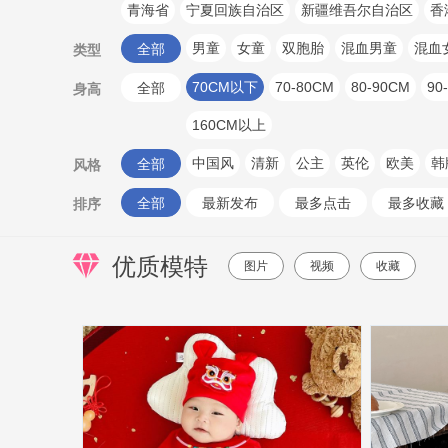
青海省
宁夏回族自治区
新疆维吾尔自治区
香
全部
类型
男童
女童
双胞胎
混血男童
混血
全部
身高
70CM以下
70-80CM
80-90CM
90
160CM以上
全部
风格
中国风
清新
公主
英伦
欧美
韩
全部
最新发布
最多点击
最多收藏
排序
优质模特
图片
视频
收藏