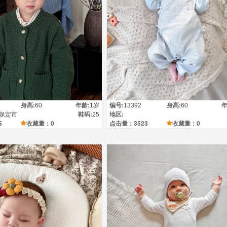
详情
身高:
年龄:
编号:
身高:
年
60
1岁
13392
60
鞋码:
地区:
 保定市
25
5
收藏量：0
点击量：3523
收藏量：0