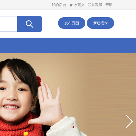
我的后台
收藏夹
联系客服
帮助
发布秀图
新建模卡