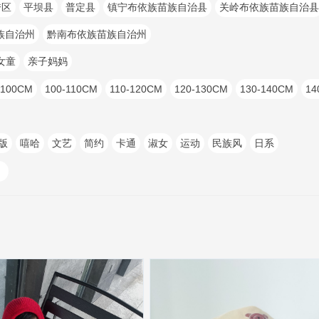
秀区
平坝县
普定县
镇宁布依族苗族自治县
关岭布依族苗族自治县
族自治州
黔南布依族苗族自治州
女童
亲子妈妈
-100CM
100-110CM
110-120CM
120-130CM
130-140CM
14
版
嘻哈
文艺
简约
卡通
淑女
运动
民族风
日系