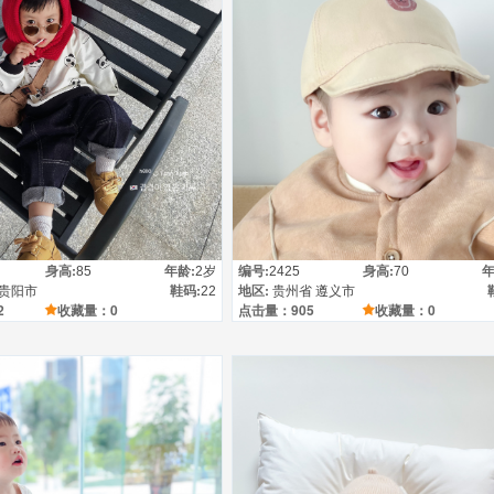
详情
身高:
年龄:
编号:
身高:
年
85
2岁
2425
70
鞋码:
地区:
 贵阳市
22
贵州省 遵义市
2
收藏量：0
点击量：905
收藏量：0