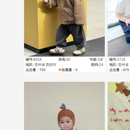
详情
编号:
身高:
年龄:
编号:
8416
92
3岁
2716
地区:
鞋码:
地区:
贵州省 贵阳市
24
贵州省
点击量：733
收藏量：0
点击量：675