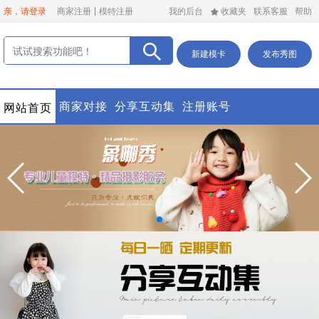
亲，请登录
商家注册
模特注册
我的后台
收藏夹
联系客服
帮助
新建模卡
发布秀图
商家对接
分享互动集
注册账号
网站首页