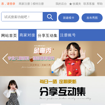
亲，请登录
商家注册
模特注册
我的后台
收藏夹
联系客服
帮助
新建模卡
发布秀图
商家对接
注册账号
网站首页
分享互动集