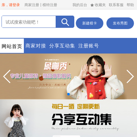
亲，请登录
商家注册
模特注册
我的后台
收藏夹
联系客服
帮助
新建模卡
发布秀图
商家对接
分享互动集
注册账号
网站首页