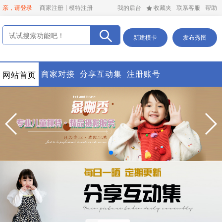
亲，请登录
商家注册
模特注册
我的后台
收藏夹
联系客服
帮助
新建模卡
发布秀图
商家对接
分享互动集
注册账号
网站首页