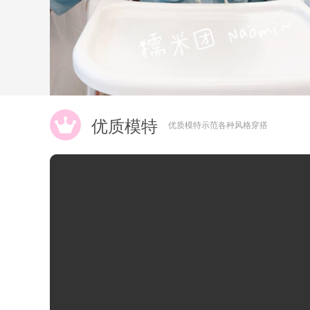
优质模特
优质模特示范各种风格穿搭