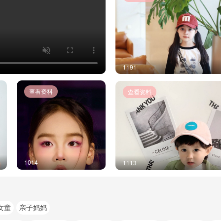
1191
查看资料
查看资料
1014
1113
女童
亲子妈妈