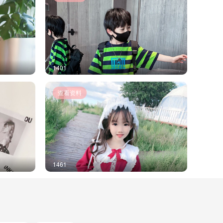
1401
查看资料
1461