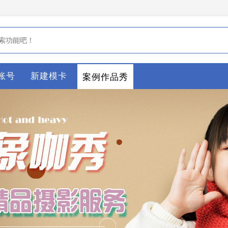
账号
新建模卡
案例作品秀