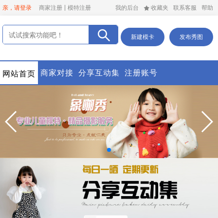
亲，请登录
商家注册
模特注册
我的后台
收藏夹
联系客服
帮助
新建模卡
发布秀图
商家对接
分享互动集
注册账号
网站首页