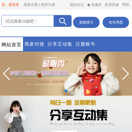
亲，请登录
商家注册
模特注册
我的后台
收藏夹
联系客服
帮助
新建模卡
发布秀图
商家对接
分享互动集
注册账号
网站首页