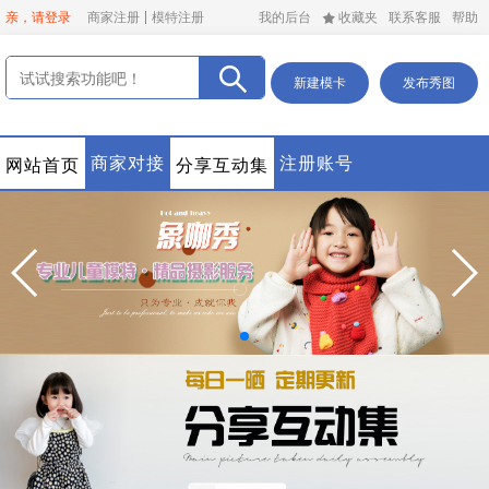
亲，请登录
商家注册
模特注册
我的后台
收藏夹
联系客服
帮助
新建模卡
发布秀图
商家对接
注册账号
网站首页
分享互动集