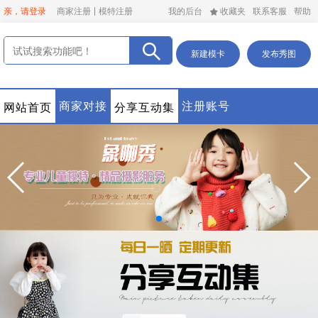
亲，请登录
商家注册
模特注册
我的后台
收藏夹
联系客服
帮助
新建模卡
发布秀图
商家对接
注册账号
网站首页
分享互动集